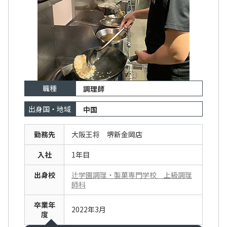
職種
調理師
出身国・地域
中国
勤務先
大阪王将 堺新金岡店
入社
1年目
出身校
辻学園調理・製菓専門学校 上級調理
師科
卒業年
2022年3月
度