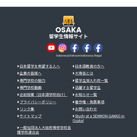
OSAKA
留学生情報サイト
Indonesia
Vietnam
Indonesia
Nepal
日本留学を希望する人へ
日本語教員の方へ
企業の皆様へ
大専各とは
専門学校の魅力
留学生受入れ校一覧
専門学校動画
活躍する留学生
出前授業（日本語学校向け）
お知らせ一覧
プライバシーポリシー
著作権・免責事項
リンク集
お問い合わせ
サイトマップ
Study at a SENMON GAKKO in
Osaka!
一般社団法人大阪府専修学校各
種学校連合会