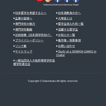
Indonesia
Vietnam
Indonesia
Nepal
日本留学を希望する人へ
日本語教員の方へ
企業の皆様へ
大専各とは
専門学校の魅力
留学生受入れ校一覧
専門学校動画
活躍する留学生
出前授業（日本語学校向け）
お知らせ一覧
プライバシーポリシー
著作権・免責事項
リンク集
お問い合わせ
サイトマップ
Study at a SENMON GAKKO in
Osaka!
一般社団法人大阪府専修学校各
種学校連合会
Copyright © Daisenkaku All rights reserved.