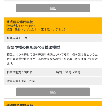
申込
修成建設専門学校
[連絡先]06-6474-1644
担当：泉谷（いずたに）・ 五十嵐（いがらし）
土木
背景や橋の色を選べる橋梁模型
模型づくりを通じて橋の種類や構造について知り、橋を架けるという土
木分野の重要性とスケールの大きなものづくりの楽しさを体験いただけ
ます。
問わず
50分〜90分
1名～25名
申込
修成建設専門学校