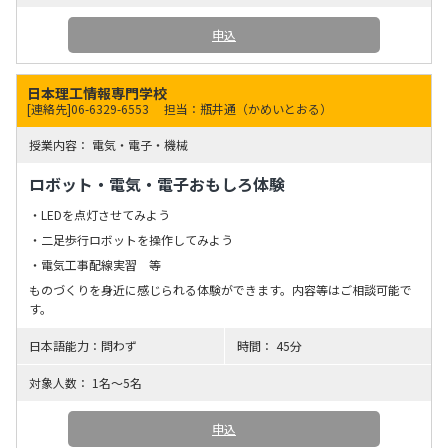
申込
日本理工情報専門学校
[連絡先]06-6329-6553
担当：瓶井通（かめいとおる）
電気・電子・機械
ロボット・電気・電子おもしろ体験
・LEDを点灯させてみよう
・二足歩行ロボットを操作してみよう
・電気工事配線実習 等
ものづくりを身近に感じられる体験ができます。内容等はご相談可能で
す。
問わず
45分
1名～5名
申込