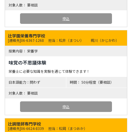
要相談
申込
辻学園栄養専門学校
[連絡先]06-6367-1268
担当：松井（まつい） 梶川（かじかわ）
栄養学
味覚の不思議体験
栄養士に必要な知識を実験を通じて体験できます！
問わず
50分程度（要相談）
要相談
申込
辻調理師専門学校
[連絡先]06-6624-8339
担当：松岡（まつおか）