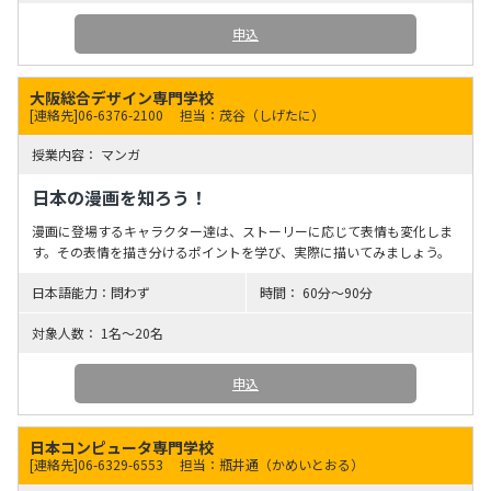
申込
大阪総合デザイン専門学校
[連絡先]06-6376-2100
担当：茂谷（しげたに）
マンガ
日本の漫画を知ろう！
漫画に登場するキャラクター達は、ストーリーに応じて表情も変化しま
す。その表情を描き分けるポイントを学び、実際に描いてみましょう。
問わず
60分〜90分
1名～20名
申込
日本コンピュータ専門学校
[連絡先]06-6329-6553
担当：瓶井通（かめいとおる）