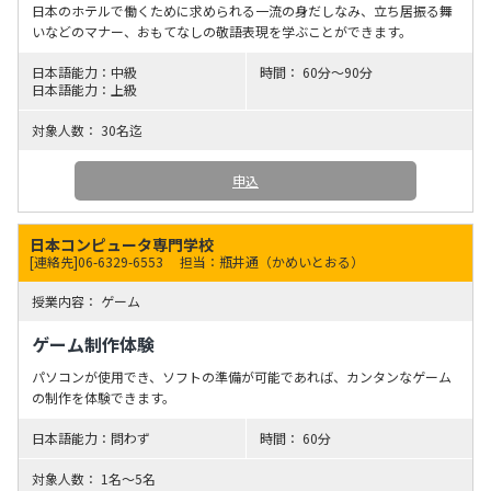
日本のホテルで働くために求められる一流の身だしなみ、立ち居振る舞
いなどのマナー、おもてなしの敬語表現を学ぶことができます。
中級
60分〜90分
上級
30名迄
申込
日本コンピュータ専門学校
[連絡先]06-6329-6553
担当：瓶井通（かめいとおる）
ゲーム
ゲーム制作体験
パソコンが使用でき、ソフトの準備が可能であれば、カンタンなゲーム
の制作を体験できます。
問わず
60分
1名～5名