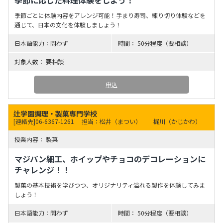
季節に応じた料理体験をしよう！
季節ごとに体験内容をアレンジ可能！手まり寿司、練り切り体験などを
通じて、日本の文化を体験しましょう！
問わず
50分程度（要相談）
要相談
申込
辻学園調理・製菓専門学校
[連絡先]06-6367-1261
担当：松井（まつい） 梶川（かじかわ）
製菓
マジパン細工、ホイップやチョコのデコレーションに
チャレンジ！！
製菓の基本技術を学びつつ、オリジナリティ溢れる製作を体験してみま
しょう！
問わず
50分程度（要相談）