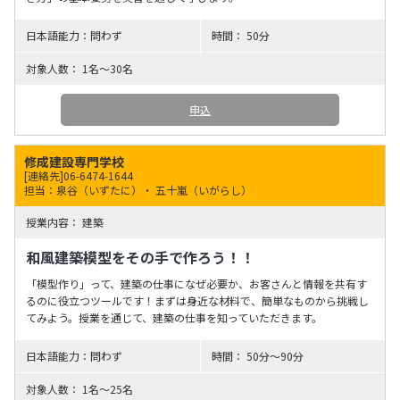
問わず
50分
1名～30名
申込
修成建設専門学校
[連絡先]06-6474-1644
担当：泉谷（いずたに）・ 五十嵐（いがらし）
建築
和風建築模型をその手で作ろう！！
「模型作り」って、建築の仕事になぜ必要か、お客さんと情報を共有す
るのに役立つツールです！まずは身近な材料で、簡単なものから挑戦し
てみよう。授業を通じて、建築の仕事を知っていただきます。
問わず
50分〜90分
1名～25名