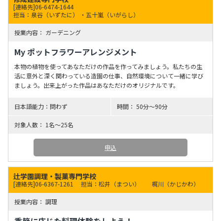
[連絡先]06-6474-1644
担当：泉谷（いずたに） ・五十嵐（いがらし）
ガーデニング
My ポットフラワーアレンジメント
本物の植物を使ってあなただけの作品を作ってみましょう。私たちの生
活に意外と深く関わっている造園の仕事、自然環境について一緒に学び
ましょう。出来上がった作品はあなただけのオリジナルです。
問わず
50分〜90分
1名～25名
申込
辻学園調理・製菓専門学校
[連絡先]06-6367-1261
担当：松井（まつい） 梶川（かじかわ）
調理