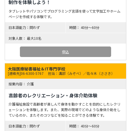
制作を体験しよう！
タブレットやパソコンでプログラミング言語を使って文字加工やホーム
ページを作成する体験です。
問わず
40分～60分
最大10名
申込
大阪医療秘書福祉＆IT専門学校
[連絡先]06-6300-5767
担当：溝部（みぞべ）／佐々木（ささき）
介護
高齢者のレクリエーション・身体介助体験
介護福祉施設で高齢者が楽しんで身体を動かすことを目的にしたレクリ
ェーションを体験します。また、実際の現場でどのような身体介助をし
ているのか、またそのコツなどを知ることができる体験です。
問わず
40分～60分