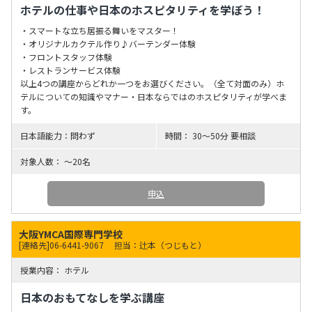
ホテルの仕事や日本のホスピタリティを学ぼう！
・スマートな立ち居振る舞いをマスター！
・オリジナルカクテル作り♪バーテンダー体験
・フロントスタッフ体験
・レストランサービス体験
以上4つの講座からどれか一つをお選びください。（全て対面のみ）ホ
テルについての知識やマナー・日本ならではのホスピタリティが学べま
す。
問わず
30～50分 要相談
～20名
申込
大阪YMCA国際専門学校
[連絡先]06-6441-9067
担当：辻本（つじもと）
ホテル
日本のおもてなしを学ぶ講座