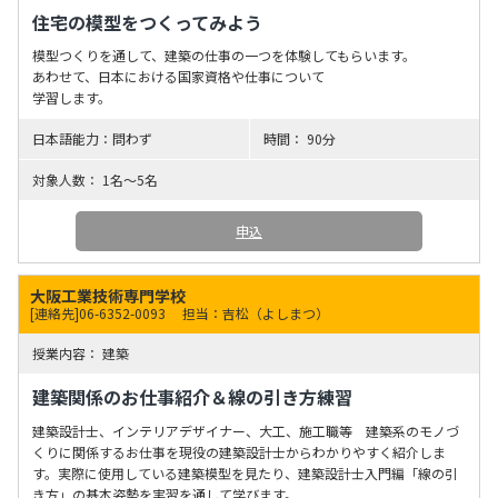
住宅の模型をつくってみよう
模型つくりを通して、建築の仕事の一つを体験してもらいます。
あわせて、日本における国家資格や仕事について
学習します。
問わず
90分
1名～5名
申込
大阪工業技術専門学校
[連絡先]06-6352-0093
担当：吉松（よしまつ）
建築
建築関係のお仕事紹介＆線の引き方練習
建築設計士、インテリアデザイナー、大工、施工職等 建築系のモノづ
くりに関係するお仕事を現役の建築設計士からわかりやすく紹介しま
す。実際に使用している建築模型を見たり、建築設計士入門編「線の引
き方」の基本姿勢を実習を通して学びます。