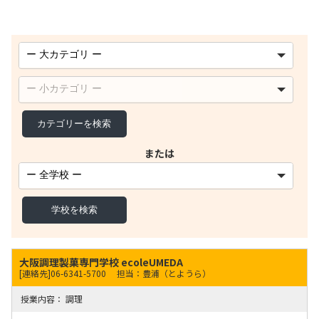
または
大阪調理製菓専門学校 ecoleUMEDA
[連絡先]06-6341-5700
担当：豊浦（とようら）
調理