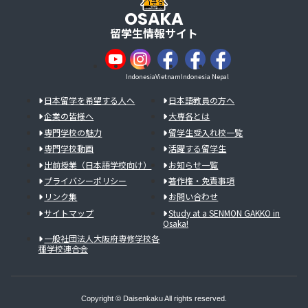
OSAKA
留学生情報サイト
Indonesia
Vietnam
Indonesia
Nepal
日本留学を希望する人へ
日本語教員の方へ
企業の皆様へ
大専各とは
専門学校の魅力
留学生受入れ校一覧
専門学校動画
活躍する留学生
出前授業（日本語学校向け）
お知らせ一覧
プライバシーポリシー
著作権・免責事項
リンク集
お問い合わせ
サイトマップ
Study at a SENMON GAKKO in
Osaka!
一般社団法人大阪府専修学校各
種学校連合会
Copyright © Daisenkaku All rights reserved.