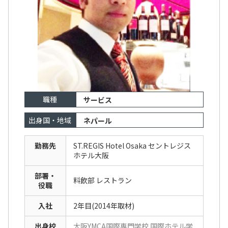
職種
サービス
出身国・地域
ネパール
勤務先
ST.REGIS Hotel Osaka セントレジス
ホテル大阪
部署・
料飲部 レストラン
役職
入社
2年目(2014年取材)
出身校
大阪YMCA国際専門学校 国際ホテル学