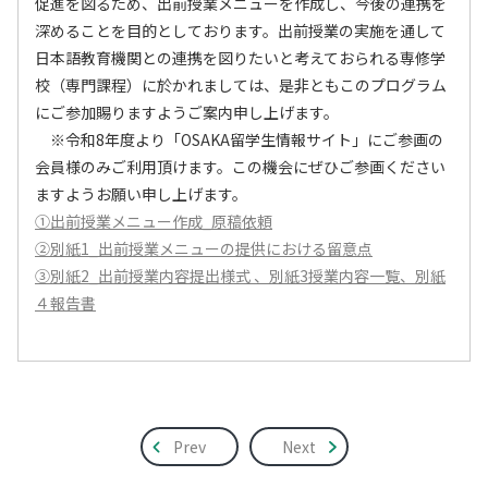
促進を図るため、出前授業メニューを作成し、今後の連携を
深めることを目的としております。出前授業の実施を通して
日本語教育機関との連携を図りたいと考えておられる専修学
校（専門課程）に於かれましては、是非ともこのプログラム
にご参加賜りますようご案内申し上げます。
※令和8年度より「OSAKA留学生情報サイト」にご参画の
会員様のみご利用頂けます。この機会にぜひご参画ください
ますようお願い申し上げます。
①出前授業メニュー作成_原稿依頼
②別紙1_出前授業メニューの提供における留意点
③別紙2_出前授業内容提出様式 、別紙3授業内容一覧、別紙
４報告書
Prev
Next