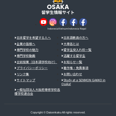
OSAKA
留学生情報サイト
Indonesia
Vietnam
Indonesia
Nepal
日本留学を希望する人へ
日本語教員の方へ
企業の皆様へ
大専各とは
専門学校の魅力
留学生受入れ校一覧
専門学校動画
活躍する留学生
出前授業（日本語学校向け）
お知らせ一覧
プライバシーポリシー
著作権・免責事項
リンク集
お問い合わせ
サイトマップ
Study at a SENMON GAKKO in
Osaka!
一般社団法人大阪府専修学校各
種学校連合会
Copyright © Daisenkaku All rights reserved.