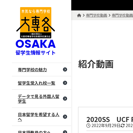
専門学校動画
専門学校動
OSAKA
留学生情報サイト
紹介動画
専門学校の魅力
留学生受入れ校一覧
データで見る外国人留
学生
日本留学を希望する人
2020SS UCF Pa
へ
2022年9月29日
20
日本語教員の方へ