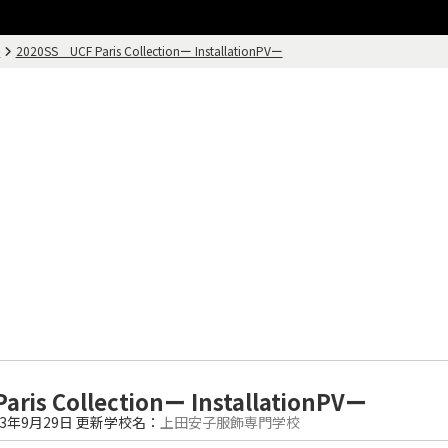
画
2020SS UCF Paris Collectionー InstallationPVー
ris Collectionー InstallationPVー
23年9月29日
更新
学校名：
上田安子服飾専門学校