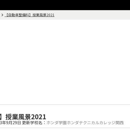
画
【自動車整備科】授業風景2021
】授業風景2021
23年9月29日
更新
学校名：
ホンダ学園ホンダテクニカルカレッジ関西