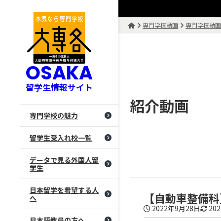
専門学校動画
専門学校動
OSAKA
留学生情報サイト
紹介動画
専門学校の魅力
留学生受入れ校一覧
データで見る外国人留
学生
日本留学を希望する人
【自動車整備科
へ
2022年9月28日
20
日本語教員の方へ