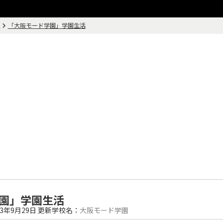
画
「大阪モード学園」学園生活
園」学園生活
23年9月29日
更新
学校名：
大阪モード学園