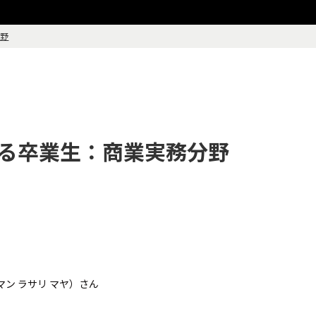
分野
る卒業生：商業実務分野
 （タマン ラサリ マヤ）さん