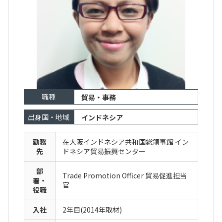
職種
貿易・事務
出身国・地域
インドネシア
勤務
在大阪インドネシア共和国総領事館 イン
先
ドネシア貿易振興センター
部
Trade Promotion Officer 貿易促進担当
署・
官
役職
入社
2年目(2014年取材)