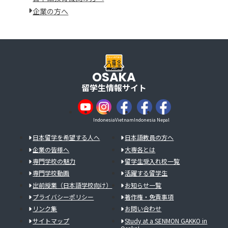
企業の方へ
OSAKA
留学生情報サイト
Indonesia
Vietnam
Indonesia
Nepal
日本留学を希望する人へ
日本語教員の方へ
企業の皆様へ
大専各とは
専門学校の魅力
留学生受入れ校一覧
専門学校動画
活躍する留学生
出前授業（日本語学校向け）
お知らせ一覧
プライバシーポリシー
著作権・免責事項
リンク集
お問い合わせ
サイトマップ
Study at a SENMON GAKKO in