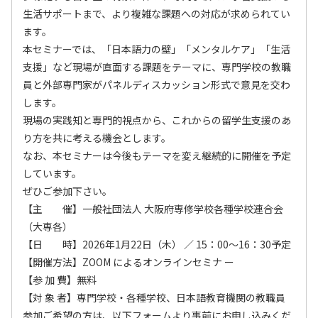
生活サポートまで、より複雑な課題への対応が求められてい
ます。
本セミナーでは、「日本語力の壁」「メンタルケア」「生活
支援」など現場が直面する課題をテーマに、専門学校の教職
員と外部専門家がパネルディスカッション形式で意見を交わ
します。
現場の実践知と専門的視点から、これからの留学生支援のあ
り方を共に考える機会とします。
なお、本セミナーは今後もテーマを変え継続的に開催を予定
しています。
ぜひご参加下さい。
【主 催】一般社団法人 大阪府専修学校各種学校連合会
（大専各）
【日 時】2026年1月22日（木） ／ 15：00～16：30予定
【開催方法】ZOOM によるオンラインセミナ ー
【参 加 費】無料
【対 象 者】専門学校・各種学校、日本語教育機関の教職員
参加ご希望の方は、以下フォームより事前にお申し込みくだ