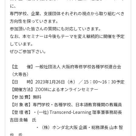
に、
専門学校、企業、支援団体それぞれの視点から取り組むべき
方向性を探っていきます。
参加頂いた皆さんの質問にも対応していきます。
なお、本セミナーは今後もテーマを変え継続的に開催を予定
しています。
ぜひご参加下さい。
【主 催】一般社団法人 大阪府専修学校各種学校連合会
（大専各）
【日 時】2023年1月26日（木） ／ 15：00～16：30予定
【開催方法】ZOOMによるオンラインセミナー
【参 加 費】無料
【対 象 者】専門学校・各種学校、日本語教育機関の教職員
【登 壇 者】・(一社) Transcend-Learning 理事兼事務局長
吉田 圭輔 氏
・（株）ホンダ北大阪 企画・総務課長 山本 智
也 氏